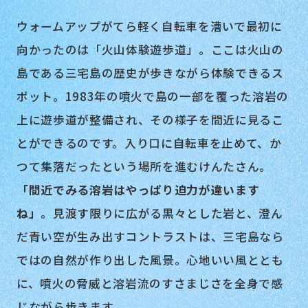
ウォームアップがてら軽く自転車を漕いで最初に
向かったのは「火山体験遊歩道」。ここは火山の
島である三宅島の歴史が歩きながら体験できるス
ポット。1983年の噴火で島の一部を覆った溶岩の
上に遊歩道が整備され、その様子を間近に見るこ
とができるのです。入り口に自転車を止めて、か
つて集落だったという場所を進むけんたさん。
「間近でみる溶岩はやっぱり迫力が違います
ね」
。見渡す限りに広がる黒々とした岩と、澄ん
だ青い空が生み出すコントラストは、三宅島なら
ではの自然が作り出した風景。心地いい風ととも
に、噴火の脅威と溶岩流のすさまじさを全身で感
じながら歩きます。