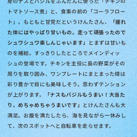
産のナスとバジルをふんだんに使った「チキンの
トマトソース煮」と、食事の前の「コーラフロー
ト」。もともと甘党だというけんたさん、
「疲れ
た体にはやっぱり甘いもの。走って頑張ったので
シュワシュワ楽しんじゃいます」
とまずは甘いも
のを補給。すっきりしたところでメインディッ
シュの登場です。チキンを主役に島の野菜がその
周りを取り囲み、ワンプレートにまとまった様は
彩り豊かで目にも美味しそう。思わずテンション
が上がります。
「ナスもバジルもうまい！大当た
り。めちゃめちゃうまいです」
とけんたさんも大
満足。お腹を満たしたら、海を見ながら一休みし
て、次のスポットへと自転車を走らせます。