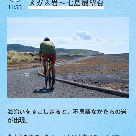
メガネ岩〜七島展望台
11:55
海沿いをすこし走ると、不思議なかたちの岩
が出現。