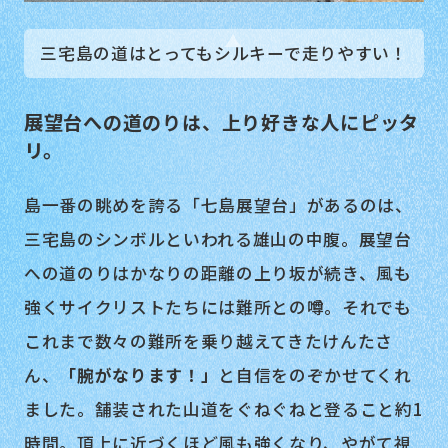
三宅島の道はとってもシルキーで走りやすい！
展望台への道のりは、上り好きな人にピッタ
リ。
島一番の眺めを誇る「七島展望台」があるのは、
三宅島のシンボルといわれる雄山の中腹。展望台
への道のりはかなりの距離の上り坂が続き、風も
強くサイクリストたちには難所との噂。それでも
これまで数々の難所を乗り越えてきたけんたさ
ん、
「腕がなります！」
と自信をのぞかせてくれ
ました。舗装された山道をぐねぐねと登ること約1
時間。頂上に近づくほど風も強くなり、やがて視