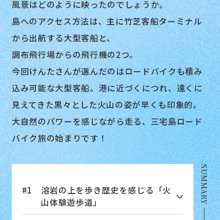
風景はどのように映ったのでしょうか。
島へのアクセス方法は、主に竹芝客船ターミナル
から出航する大型客船と、
調布飛行場からの飛行機の2つ。
今回けんたさんが選んだのはロードバイクも積み
込み可能な大型客船。港に近づくにつれ、遠くに
見えてきた黒々とした火山の姿が早くも印象的。
大自然のパワーを感じながら走る、三宅島ロード
バイク旅の始まりです！
SUMMARY
#1 溶岩の上を歩き歴史を感じる「火
山体験遊歩道」