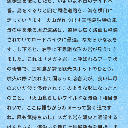
遊歩道を後にしたら、いよいよ本日のライド本
番。島をぐるりと囲む周遊道路を、海を横目に
走っていきます。火山が作り出す三宅島独特の風
景の中を走る周遊道路は、道幅も広く路面も整備
されていてロードバイクに最適。なだらかな坂を
すこし下ると、右手に不思議な形の岩が見えてき
ました。これは「メガネ岩」と呼ばれるアーチ状
の奇岩で、三宅島が誇る観光スポットのひとつ。
噴火の際に流れ出て固まった溶岩流が、長い年月
のあいだ波で侵食されてこのような形になったと
のこと。
「火山島らしいワイルドな景色！相当き
れいで、ここは誰もがうわぁーって驚く道です
ね。風も気持ちいし」
メガネ岩を颯爽と通過する
けんたさん、海沿いを走り七島展望台を目指しま