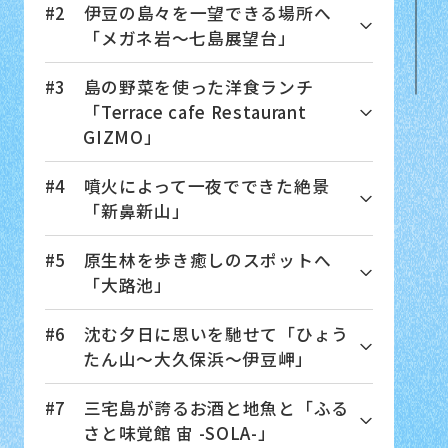
#2 伊豆の島々を一望できる場所へ
「メガネ岩～七島展望台」
#3 島の野菜を使った洋食ランチ
「Terrace cafe Restaurant
GIZMO」
#4 噴火によって一夜でできた絶景
「新鼻新山」
#5 原生林を歩き癒しのスポットへ
「大路池」
#6 沈む夕日に思いを馳せて「ひょう
たん山～大久保浜～伊豆岬」
#7 三宅島が誇るお酒と地魚と「ふる
さと味覚館 宙 -SOLA-」