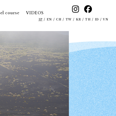
el course
VIDEOS
JP
EN
CH
TW
KR
TH
ID
VN