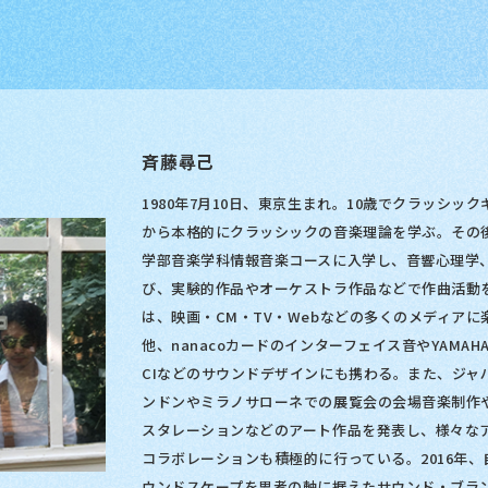
斉藤尋己
1980年7月10日、東京生まれ。10歳でクラッシック
から本格的にクラッシックの音楽理論を学ぶ。その
学部音楽学科情報音楽コースに入学し、音響心理学
び、実験的作品やオーケストラ作品などで作曲活動
は、映画・CM・TV・Webなどの多くのメディアに
他、nanacoカードのインターフェイス音やYAMA
CIなどのサウンドデザインにも携わる。また、ジャ
ンドンやミラノサローネでの展覧会の会場音楽制作
スタレーションなどのアート作品を発表し、様々な
コラボレーションも積極的に行っている。2016年
ウンドスケープを思考の軸に据えたサウンド・ブラ