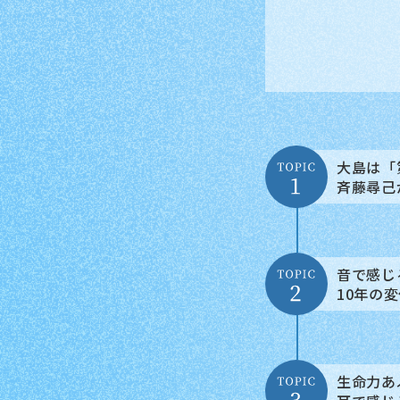
大島は「
斉藤尋己
音で感じ
10年の
生命力あ