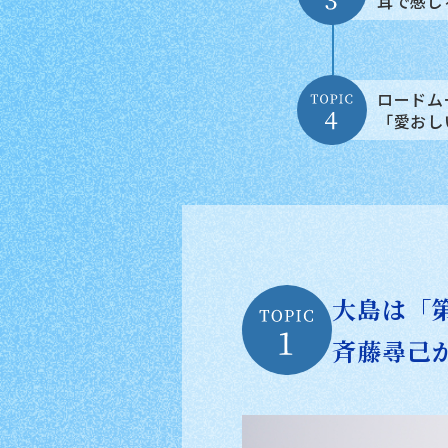
耳で感じ
ロードム
「愛おし
大島は「
斉藤尋己