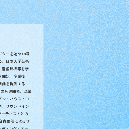
ギターを始め18歳
後、日本大学芸術
、音響解析等を学
を開始。卒業後
楽曲を提供する
HAの音源開発、企業
パン・ハウス・ロ
や、サウンドイン
アーティストとの
、自身主催によるサ
ンディング・エー