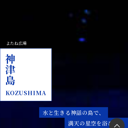
よたね広場
神津島
KOZUSHIMA
水と生きる神話の島で、
満天の星空を浴びる。