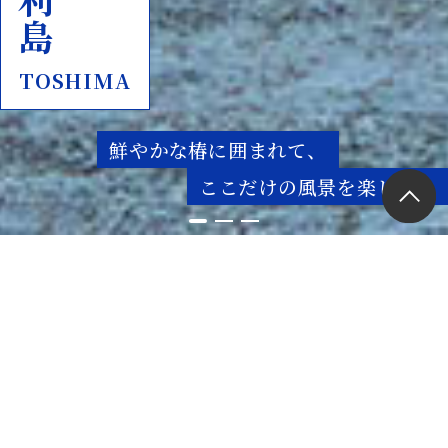
利島
TOSHIMA
鮮やかな椿に囲まれて、
ここだけの風景を楽しむ。
日本を代表する椿油の産地であり、江戸時代
から椿の島として知られている利島。島の8
割が椿の木で覆われ、山の斜面に広がる段々