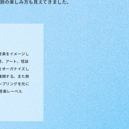
旅の楽しみ方も見えてきました。
音楽をイメージし
読、アート、怪談
をオーガナイズし
展開する。また旅
ンプリングを元に
。音楽レーベル
。