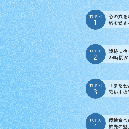
心の穴を
旅を愛する
戦跡に宿
24時間
「また会
思い出の
環境音へ
旅先の魅