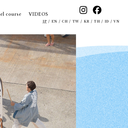
el course
VIDEOS
JP
EN
CH
TW
KR
TH
ID
VN