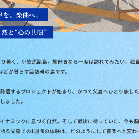
声を、楽曲へ。
自然と“心の共鳴”
辿り着く、小笠原諸島。旅好きなら一度は訪れてみたい、独
人ほどが暮らす亜熱帯の島です。
発信するプロジェクトが始まり、かつて父島へひとり旅した音
作しました。
イナミックに息づく自然。そして最後に待っていた、今も
んが語る父島での1週間の体験は、どのようにして音楽へと変